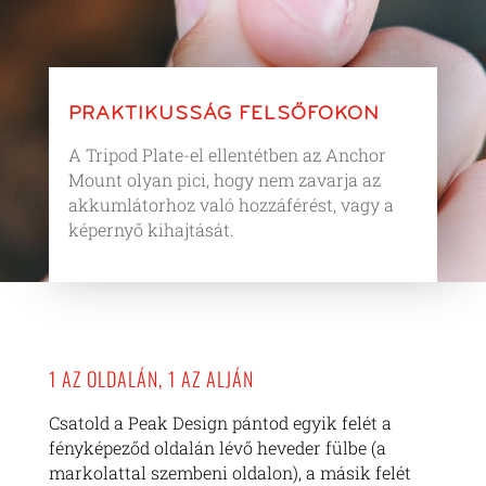
PRAKTIKUSSÁG FELSŐFOKON
A Tripod Plate-el ellentétben az Anchor
Mount olyan pici, hogy nem zavarja az
akkumlátorhoz való hozzáférést, vagy a
képernyő kihajtását.
1 AZ OLDALÁN, 1 AZ ALJÁN
Csatold a Peak Design pántod egyik felét a
fényképeződ oldalán lévő heveder fülbe (a
markolattal szembeni oldalon), a másik felét