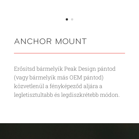
ANCHOR MOUNT
Erősítsd bármelyik Peak Design pántod
(vagy bármelyik más OEM pántod)
közvetlenül a fényképeződ aljára a
legletisztultabb és legdiszkrétebb módon.