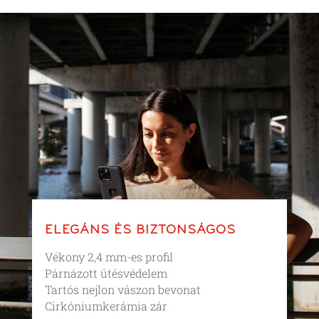
ELEGÁNS ÉS BIZTONSÁGOS
Vékony 2,4 mm-es profil
Párnázott ütésvédelem
Tartós nejlon vászon bevonat
Cirkóniumkerámia zár