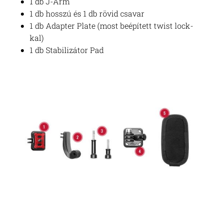
1 db J-Arm
1 db hosszú és 1 db rövid csavar
1 db Adapter Plate (most beépített twist lock-
kal)
1 db Stabilizátor Pad