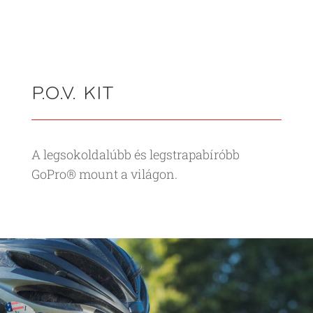
P.O.V. KIT
A legsokoldalúbb és legstrapabíróbb
GoPro® mount a világon.