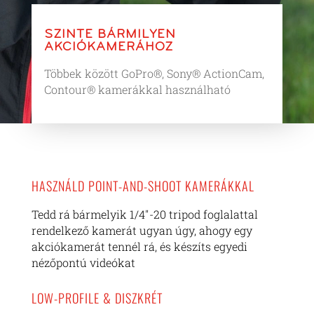
SZINTE BÁRMILYEN
AKCIÓKAMERÁHOZ
Többek között GoPro®, Sony® ActionCam,
Contour® kamerákkal használható
HASZNÁLD POINT-AND-SHOOT KAMERÁKKAL
Tedd rá bármelyik 1/4″-20 tripod foglalattal
rendelkező kamerát ugyan úgy, ahogy egy
akciókamerát tennél rá, és készíts egyedi
nézőpontú videókat
LOW-PROFILE & DISZKRÉT