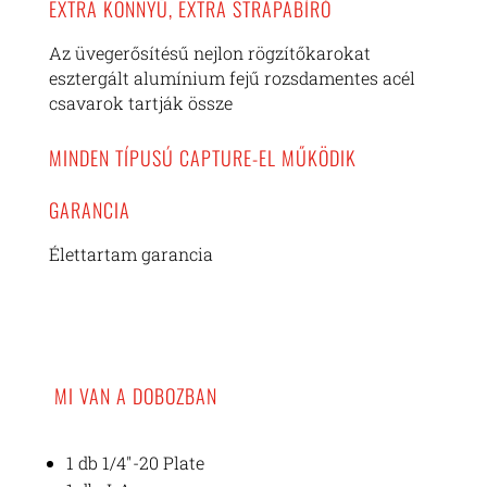
EXTRA KÖNNYŰ, EXTRA STRAPABÍRÓ
Az üvegerősítésű nejlon rögzítőkarokat
esztergált alumínium fejű rozsdamentes acél
csavarok tartják össze
MINDEN TÍPUSÚ CAPTURE-EL MŰKÖDIK
GARANCIA
Élettartam garancia
MI VAN A DOBOZBAN
1 db 1/4″-20 Plate