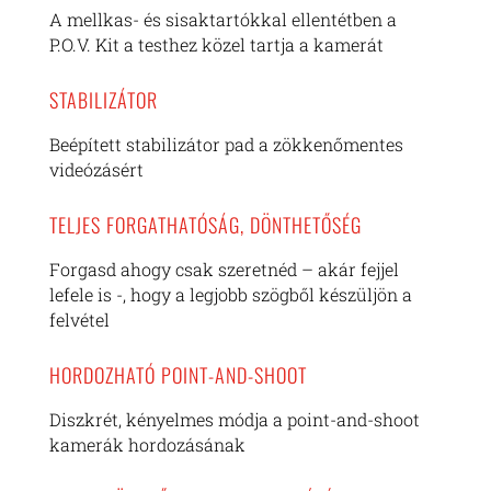
A mellkas- és sisaktartókkal ellentétben a
P.O.V. Kit a testhez közel tartja a kamerát
STABILIZÁTOR
Beépített stabilizátor pad a zökkenőmentes
videózásért
TELJES FORGATHATÓSÁG, DÖNTHETŐSÉG
Forgasd ahogy csak szeretnéd – akár fejjel
lefele is -, hogy a legjobb szögből készüljön a
felvétel
HORDOZHATÓ POINT-AND-SHOOT
Diszkrét, kényelmes módja a point-and-shoot
kamerák hordozásának